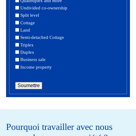
Quadruplex and more
Undivided co-ownership
Split level
Cottage
Land
Semi-detached Cottage
Triplex
Duplex
Business sale
Income property
Soumettre
Pourquoi travailler avec nous