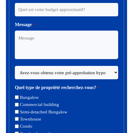
Quartier(s)
Quel
*
est
votre
Message
*
budget
approximatif?
*
Avez-
vous
obtenu
Quel type de propriété recherchez-vous?
*
votre
pré-
Bungalow
approbation
Commercial building
hypothécaire?
Semi-detached Bungalow
Townhouse
*
Condo