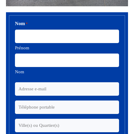
Nom
*
Prénom
Nom
Adresse
e-
mail
Téléphone
*
portable
*
Ville(s)
ou